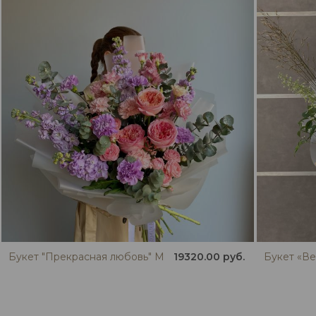
Букет "Прекрасная любовь" M
19320.00 руб.
Букет «Ве