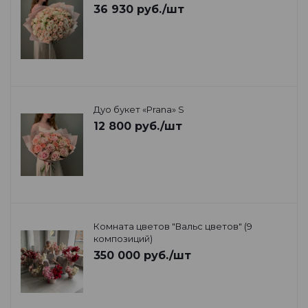
36 930
руб.
/шт
Дуо букет «Prana» S
12 800
руб.
/шт
Комната цветов "Вальс цветов" (9
композиций)
350 000
руб.
/шт