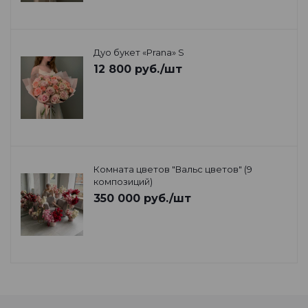
Дуо букет «Prana» S
12 800
руб.
/шт
Комната цветов "Вальс цветов" (9
композиций)
350 000
руб.
/шт