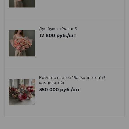
Дуо букет «Prana» S
12 800
руб.
/шт
Комната цветов "Вальс цветов" (9
композиций)
350 000
руб.
/шт