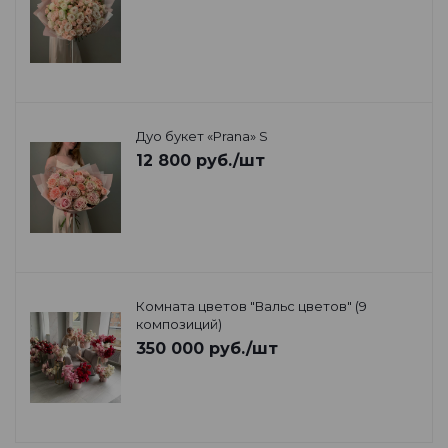
Дуо букет «Prana» S
12 800
руб.
/шт
Комната цветов "Вальс цветов" (9
композиций)
350 000
руб.
/шт