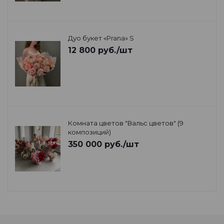
Дуо букет «Prana» S
12 800
руб.
/шт
Комната цветов "Вальс цветов" (9
композиций)
350 000
руб.
/шт