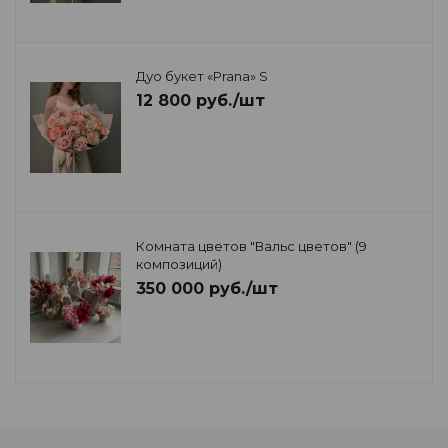
Дуо букет «Prana» S
12 800
руб.
/шт
Комната цветов "Вальс цветов" (9
композиций)
350 000
руб.
/шт