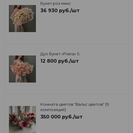
Букет роз микс
36 930
руб.
/шт
Дуо букет «Prana» S
12 800
руб.
/шт
Комната цветов "Вальс цветов" (9
композиций)
350 000
руб.
/шт