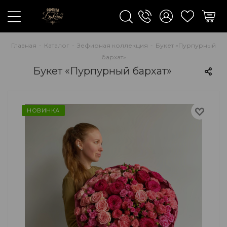
Главная
-
Каталог
-
Зефирная коллекция
-
Букет «Пурпурный
бархат»
Букет «Пурпурный бархат»
НОВИНКА