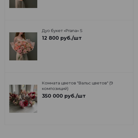
Дуо букет «Prana» S
12 800
руб.
/шт
Комната цветов "Вальс цветов" (9
композиций)
350 000
руб.
/шт