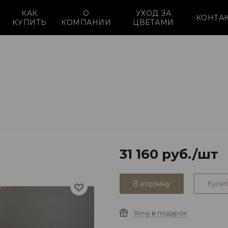
КАК
О
УХОД ЗА
КОНТА
КУПИТЬ
КОМПАНИИ
ЦВЕТАМИ
31 160
руб.
/шт
В корзину
Купит
Хочу в подарок