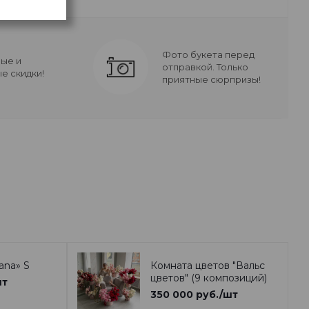
Фото букета перед
ые и
отправкой. Только
е скидки!
приятные сюрпризы!
ana» S
Комната цветов "Вальс
цветов" (9 композиций)
шт
350 000
руб.
/шт