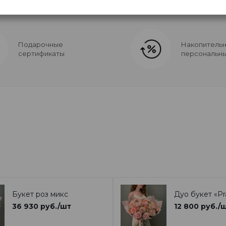
Подарочные
Накопительн
сертификаты
персональны
Букет роз микс
Дуо букет «Pr
36 930
руб.
/шт
12 800
руб.
/