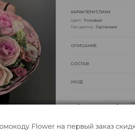
ХАРАКТЕРИСТИКИ
Цвет:
Розовый
Тип цветка:
Гортензия
ОПИСАНИЕ
СОСТАВ
УХОД
Ц
Поделиться
о
омокоду Flower на первый заказ скидк