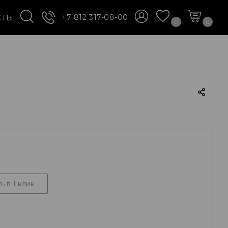
+7 812 317-08-00
КТЫ
0
0
ь в 1 клик